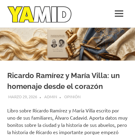
Yamid
MENÚ
López
Medellín,
Saltar
una
al
empresa
de
contenido
la
gente
Ricardo Ramírez y María Villa: un
homenaje desde el corazón
MARZO 29, 2026
ADMIN
OPINIÓN
Libro sobre Ricardo Ramírez y María Villa escrito por
uno de sus familiares, Álvaro Cadavid. Aporta datos muy
bonitos sobre la ciudad y la historia de sus abuelos, pero
la historia de Ricardo es importante porque empezó