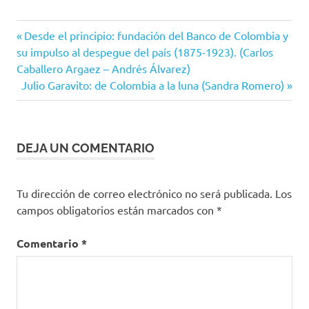
Entrada
Navegación
Desde el principio: fundación del Banco de Colombia y
anterior:
su impulso al despegue del país (1875-1923). (Carlos
de
Caballero Argaez – Andrés Álvarez)
Siguiente
Julio Garavito: de Colombia a la luna (Sandra Romero)
entradas
entrada:
DEJA UN COMENTARIO
Tu dirección de correo electrónico no será publicada.
Los
campos obligatorios están marcados con
*
Comentario
*