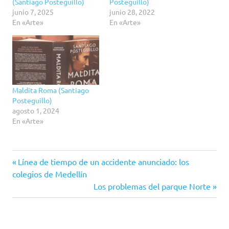
(Santiago Posteguillo)
Posteguillo)
junio 7, 2025
junio 28, 2022
En «Arte»
En «Arte»
Maldita Roma (Santiago
Posteguillo)
agosto 1, 2024
En «Arte»
El
Entrada
Navegación
Línea de tiempo de un accidente anunciado: los
vaso
anterior:
colegios de Medellín
medio
de
Siguiente
Los problemas del parque Norte
vacío
entrada:
entradas
Industrialización
Innovación