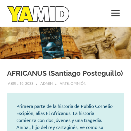
Yamid
MENÚ
López
Medellín,
Saltar
una
al
empresa
de
contenido
la
gente
AFRICANUS (Santiago Posteguillo)
ABRIL 16, 2023
ADMIN
ARTE
,
OPINIÓN
Primera parte de la historia de Publio Cornelio
Escipión, alias El Africanus. La historia
comienza con dos jóvenes y una tragedia.
Aníbal, hijo del rey cartaginés, ve como su