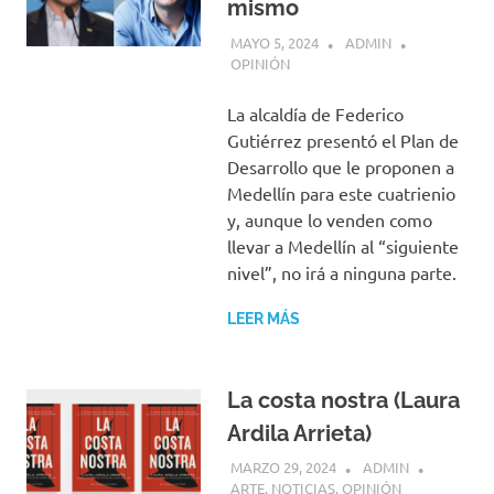
mismo
MAYO 5, 2024
ADMIN
OPINIÓN
La alcaldía de Federico
Gutiérrez presentó el Plan de
Desarrollo que le proponen a
Medellín para este cuatrienio
y, aunque lo venden como
llevar a Medellín al “siguiente
nivel”, no irá a ninguna parte.
LEER MÁS
La costa nostra (Laura
Ardila Arrieta)
MARZO 29, 2024
ADMIN
ARTE
,
NOTICIAS
,
OPINIÓN