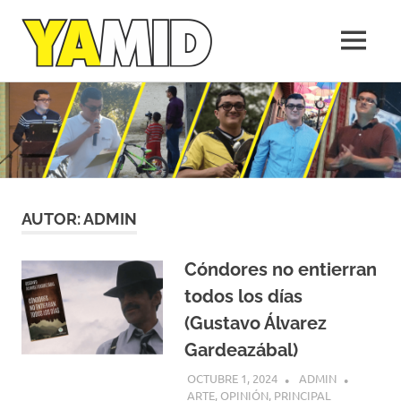
Yamid
MENÚ
López
Medellín,
Saltar
una
al
empresa
de
contenido
la
gente
AUTOR:
ADMIN
Cóndores no entierran
todos los días
(Gustavo Álvarez
Gardeazábal)
OCTUBRE 1, 2024
ADMIN
ARTE
,
OPINIÓN
,
PRINCIPAL