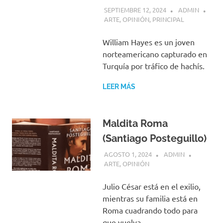
SEPTIEMBRE 12, 2024
ADMIN
ARTE
,
OPINIÓN
,
PRINCIPAL
William Hayes es un joven
norteamericano capturado en
Turquía por tráfico de hachís.
LEER MÁS
Maldita Roma
(Santiago Posteguillo)
AGOSTO 1, 2024
ADMIN
ARTE
,
OPINIÓN
Julio César está en el exilio,
mientras su familia está en
Roma cuadrando todo para
que vuelva.