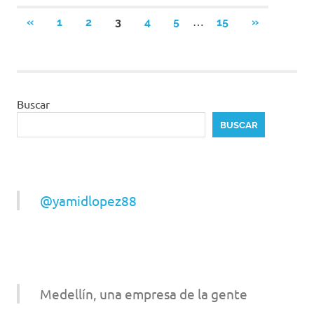
Paginación
…
ENTRADAS
SIGUIENTE
«
1
2
3
4
5
15
»
ANTERIORES
ENTRADAS
de
entradas
Buscar
BUSCAR
@yamidlopez88
Medellín, una empresa de la gente