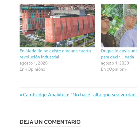
En Medellín no existe ninguna cuarta
Duque le envía una
revolución industrial
para decir… nada
agosto 1, 2020
agosto 1, 2020
En «Opinión»
En «Opinión»
El
Entrada
Navegación
Cambridge Analytica: “No hace falta que sea verdad,
vaso
anterior:
medio
de
vacío
entradas
Industrialización
DEJA UN COMENTARIO
Innovación