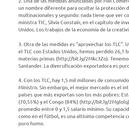
2. Una de las medidas anunciadas por Min Comerc
un nombre diferente para ocultar la protección 
multinacionales y segundo: nada tiene que ver co
ministra TIC, Silvía Constaín, en el capítulo de 
Unidos. Los trabajos de la economía de la creat
3. Otra de las medidas es “aprovechar los TLC”. 
el TLC con Estados Unidos, hemos perdido 26,1 bi
materias primas (http://bit.ly/2Mkc3Zo). Tenemo
Santander. La diversificación exportadora es 
4. Con los TLC, hay 1,5 mil millones de consumid
Ministro. Sin embargo, el mejor mercado es el in
países que más exportan son los más pobres: Es
(70,55%) y el Congo (84%) (http://bit.ly/2Mglolq
promedio entre 0 y 1,5 salario mínimo. Su capaci
como en el fútbol, es una altísima competencia c
puro humo.