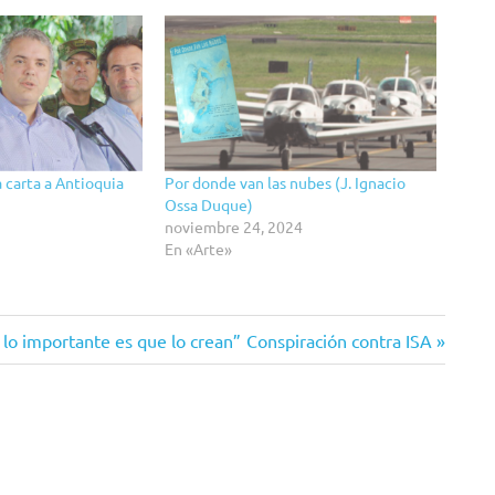
 carta a Antioquia
Por donde van las nubes (J. Ignacio
Ossa Duque)
noviembre 24, 2024
En «Arte»
Siguiente
 lo importante es que lo crean”
Conspiración contra ISA
entrada: