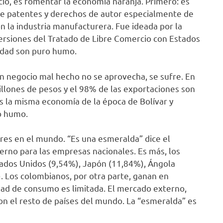
io, es fomentar la economía naranja. Primero: es
de patentes y derechos de autor especialmente de
n la industria manufacturera. Fue ideada por la
inversiones del Tratado de Libre Comercio con Estados
ividad son puro humo.
Un negocio mal hecho no se aprovecha, se sufre. En
llones de pesos y el 98% de las exportaciones son
s la misma economía de la época de Bolívar y
puro humo.
ores en el mundo. “Es una esmeralda” dice el
terno para las empresas nacionales. Es más, los
tados Unidos (9,54%), Japón (11,84%), Ángola
). Los colombianos, por otra parte, ganan en
dad de consumo es limitada. El mercado externo,
on el resto de países del mundo. La “esmeralda” es