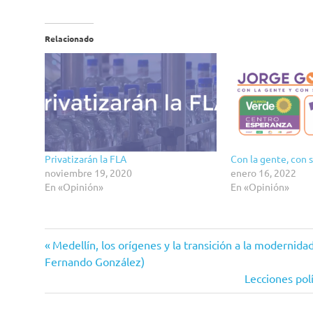
Relacionado
Privatizarán la FLA
Con la gente, con 
noviembre 19, 2020
enero 16, 2022
En «Opinión»
En «Opinión»
El
Entrada
Navegación
Medellín, los orígenes y la transición a la modernid
vaso
anterior:
Fernando González)
medio
de
Siguiente
Lecciones polí
vacío
entrada:
entradas
Industrialización