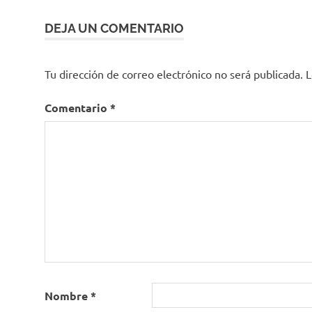
Innovación
DEJA UN COMENTARIO
Privatización
Reforma
Tributaria
Tu dirección de correo electrónico no será publicada.
L
Yamid
López
Comentario
*
Nombre
*