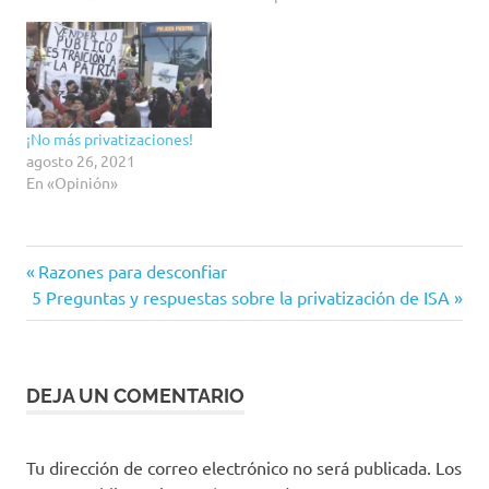
¡No más privatizaciones!
agosto 26, 2021
En «Opinión»
ISA
Entrada
Navegación
Razones para desconfiar
Privatización
Siguiente
anterior:
5 Preguntas y respuestas sobre la privatización de ISA
de
entrada:
Yamid
López
entradas
DEJA UN COMENTARIO
Tu dirección de correo electrónico no será publicada.
Los