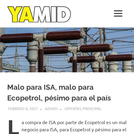
Yamid
MENÚ
López
Medellín,
Saltar
una
al
empresa
de
contenido
la
gente
Malo para ISA, malo para
Ecopetrol, pésimo para el país
FEBRERO 6, 2021
ADMIN
OPINIÓN
,
PRINCIPAL
L
a compra de ISA por parte de Ecopetrol es un mal
negocio para ISA, para Ecopetrol y pésimo para el