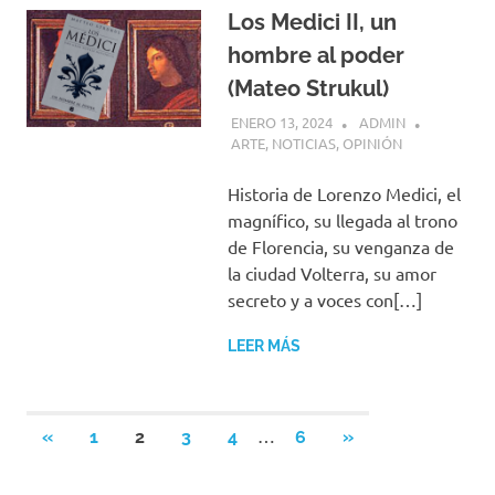
Los Medici II, un
hombre al poder
(Mateo Strukul)
ENERO 13, 2024
ADMIN
ARTE
,
NOTICIAS
,
OPINIÓN
Historia de Lorenzo Medici, el
magnífico, su llegada al trono
de Florencia, su venganza de
la ciudad Volterra, su amor
secreto y a voces con[…]
LEER MÁS
Paginación
…
ENTRADAS
SIGUIENTES
«
1
2
3
4
6
»
ANTERIORES
ENTRADAS
de