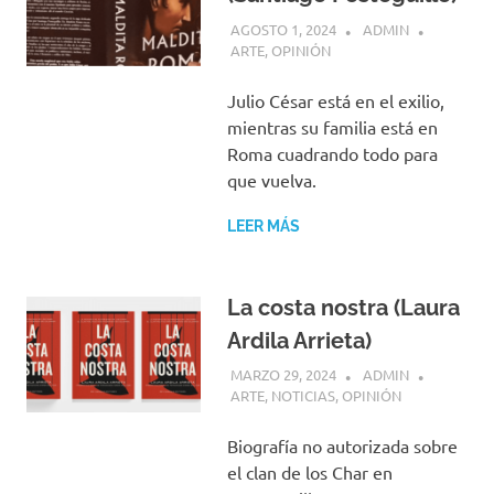
AGOSTO 1, 2024
ADMIN
ARTE
,
OPINIÓN
Julio César está en el exilio,
mientras su familia está en
Roma cuadrando todo para
que vuelva.
LEER MÁS
La costa nostra (Laura
Ardila Arrieta)
MARZO 29, 2024
ADMIN
ARTE
,
NOTICIAS
,
OPINIÓN
Biografía no autorizada sobre
el clan de los Char en