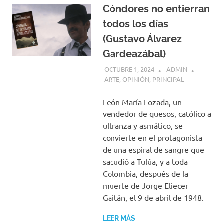
Cóndores no entierran
todos los días
(Gustavo Álvarez
Gardeazábal)
OCTUBRE 1, 2024
ADMIN
ARTE
,
OPINIÓN
,
PRINCIPAL
León María Lozada, un
vendedor de quesos, católico a
ultranza y asmático, se
convierte en el protagonista
de una espiral de sangre que
sacudió a Tulúa, y a toda
Colombia, después de la
muerte de Jorge Eliecer
Gaitán, el 9 de abril de 1948.
LEER MÁS