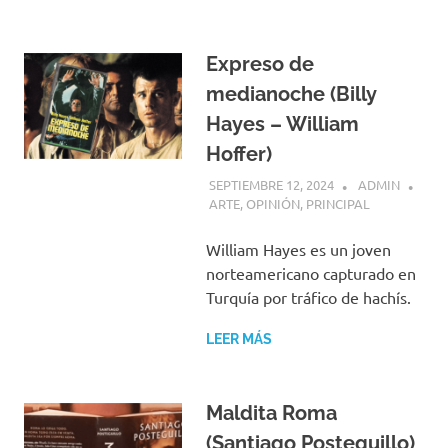
Expreso de
medianoche (Billy
Hayes – William
Hoffer)
SEPTIEMBRE 12, 2024
ADMIN
ARTE
,
OPINIÓN
,
PRINCIPAL
William Hayes es un joven
norteamericano capturado en
Turquía por tráfico de hachís.
LEER MÁS
Maldita Roma
(Santiago Posteguillo)