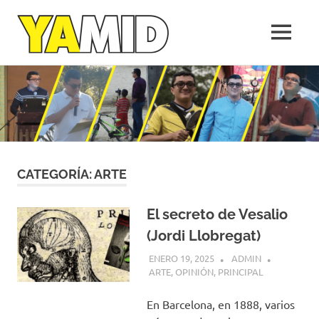
Yamid
MENÚ
López
Medellín,
Saltar
una
al
empresa
de
contenido
la
gente
CATEGORÍA:
ARTE
El secreto de Vesalio
(Jordi Llobregat)
ENERO 19, 2025
ADMIN
ARTE
,
OPINIÓN
,
PRINCIPAL
En Barcelona, en 1888, varios